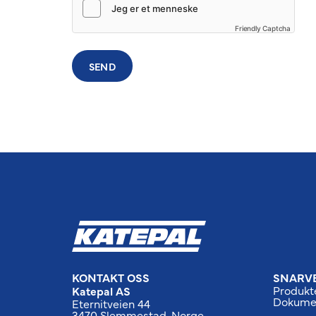
Friendly Captcha
SEND
KONTAKT OSS
SNARV
Produkt
Katepal AS
Dokume
Eternitveien 44
3470 Slemmestad, Norge