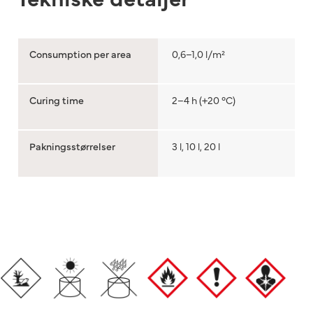
Consumption per area
0,6–1,0 l/m²
Curing time
2–4 h (+20 °C)
Pakningsstørrelser
3 l, 10 l, 20 l