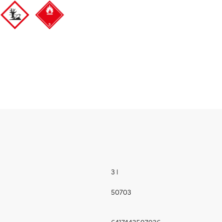
3 l
50703
6417443507036