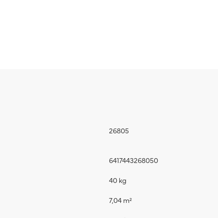
26805
6417443268050
40 kg
7,04 m²