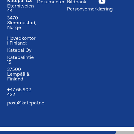
Katepal AS
Dokumenter
Bildbank
Eternitveien
Personvernerklæring
44
3470
Slemmestad,
Norge
Hovedkontor
i Finland:
Katepal Oy
Katepalintie
15
37500
Lempäälä,
Finland
+47 66 902
422
post@katepal.no