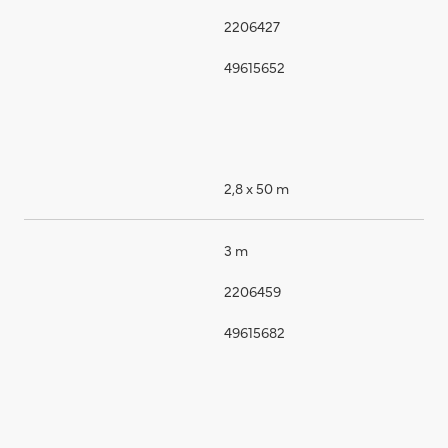
2206427
49615652
2,8 x 50 m
3 m
2206459
49615682