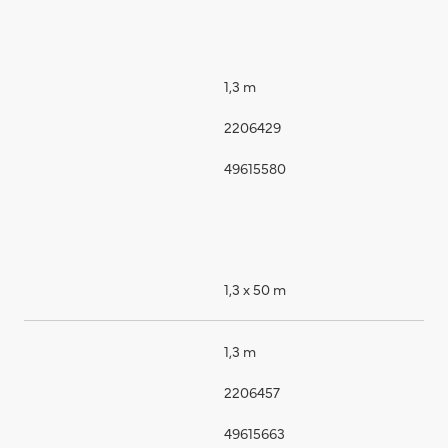
1,3 m
2206429
49615580
1,3 x 50 m
1,3 m
2206457
49615663