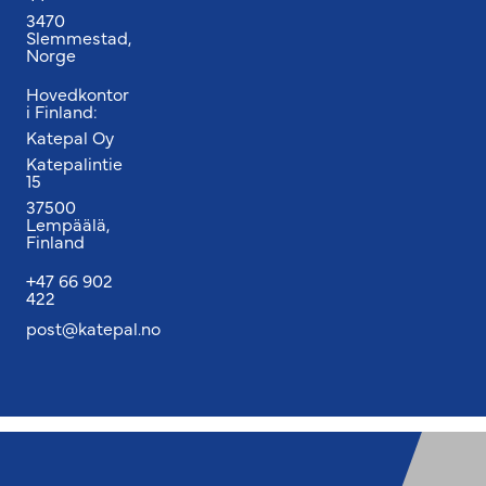
3470
Slemmestad,
Norge
Hovedkontor
i Finland:
Katepal Oy
Katepalintie
15
37500
Lempäälä,
Finland
+47 66 902
422
post@katepal.no